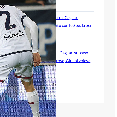
6 Agosto 2026
Giuseppe Aurelio al Cagliari,
accordo raggiunto con lo Spezia per
il terzino
6 Agosto 2026
Corona attacca il Cagliari sul caso
Esposito: “Ho prove, Giulini voleva
ingannare i tifosi”
6 Agosto 2026