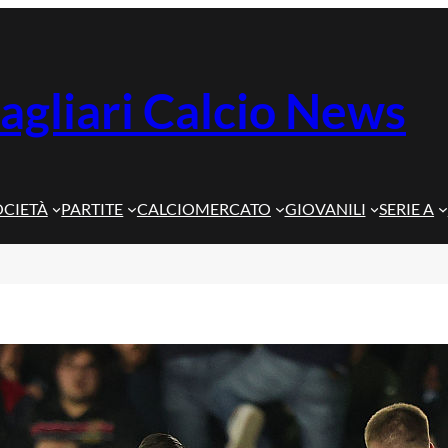
agliari Calcio News
OCIETÀ
PARTITE
CALCIOMERCATO
GIOVANILI
SERIE A