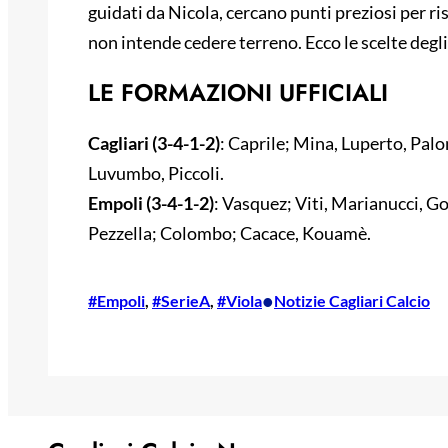
guidati da Nicola, cercano punti preziosi per ris
non intende cedere terreno. Ecco le scelte degli
LE FORMAZIONI UFFICIALI
Cagliari (3-4-1-2)
: Caprile; Mina, Luperto, Palo
Luvumbo, Piccoli.
Empoli (3-4-1-2)
: Vasquez; Viti, Marianucci, G
Pezzella; Colombo; Cacace, Kouamè.
•
#Empoli
, 
#SerieA
, 
#Viola
Notizie Cagliari Calcio