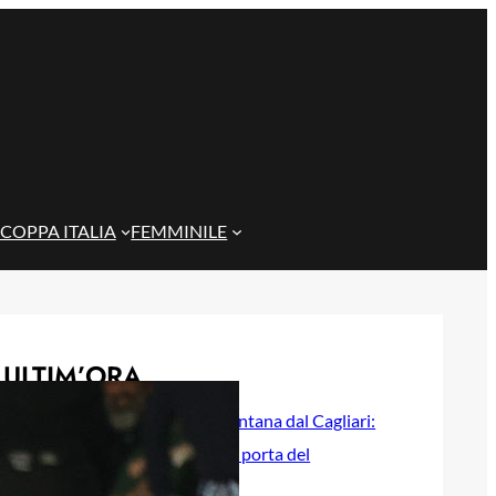
COPPA ITALIA
FEMMINILE
ULTIM’ORA
Quintero si allontana dal Cagliari:
per lui si apre la porta del
campionato colombiano