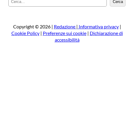
Cerca
e
r
c
a
Copyright © 2026 |
Redazione
|
Informativa privacy
|
Cookie Policy
|
Preferenze sui cookie
|
Dichiarazione di
accessibilità