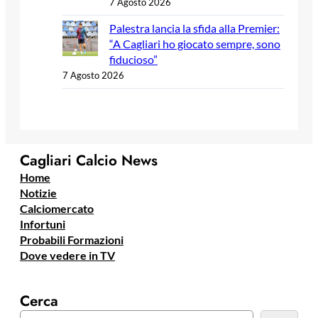
7 Agosto 2026
Palestra lancia la sfida alla Premier:
“A Cagliari ho giocato sempre, sono
fiducioso”
7 Agosto 2026
Cagliari Calcio News
Home
Notizie
Calciomercato
Infortuni
Probabili Formazioni
Dove vedere in TV
Cerca
C