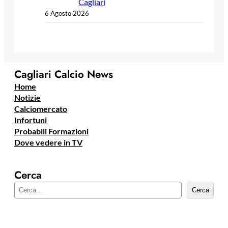
Cagliari
6 Agosto 2026
Cagliari Calcio News
Home
Notizie
Calciomercato
Infortuni
Probabili Formazioni
Dove vedere in TV
Cerca
C
Cerca
e
r
c