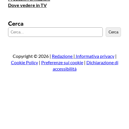
Dove vedere in TV
Cerca
C
Cerca
e
r
c
a
Copyright © 2026 |
Redazione
|
Informativa privacy
|
Cookie Policy
|
Preferenze sui cookie
|
Dichiarazione di
accessibilità