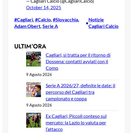
— Cagliari Calcio (@CagliariCalcio)
October 14, 2025
#Cagliari
, 
#Calcio
, 
#Slovacchia
, 
Notizie
•
Adam Obert
, 
Serie A
Cagliari Calcio
ULTIM’ORA
Cagliari, si tratta per il ritorno di
Dossena: contatti avviati con il
Como
9 Agosto 2026
Serie A 2026/27, definite le date: il
percorso del Cagliari tra
campionato e coppa
9 Agosto 2026
Ex Cagliari, Piccoli conteso sul
mercato: la Lazio lo valuta per
l’attacco