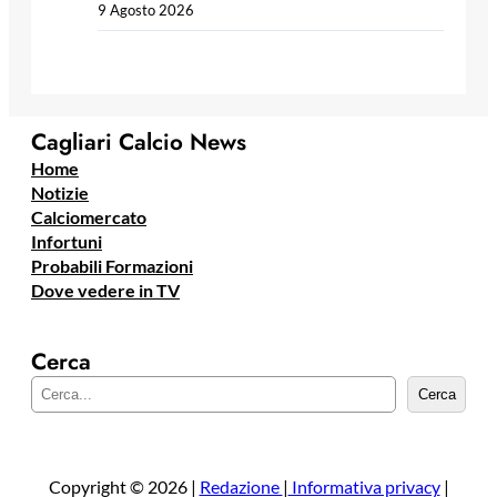
9 Agosto 2026
Cagliari Calcio News
Home
Notizie
Calciomercato
Infortuni
Probabili Formazioni
Dove vedere in TV
Cerca
C
Cerca
e
r
c
a
Copyright © 2026 |
Redazione
|
Informativa privacy
|