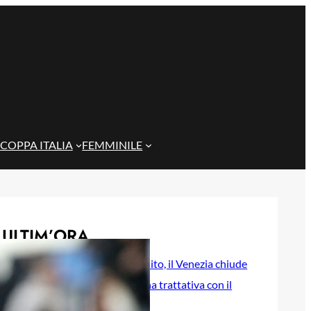
COPPA ITALIA
FEMMINILE
ULTIM’ORA
Futuro di Esposito, il Venezia chiude
la porta: nessuna trattativa con il
Cagliari