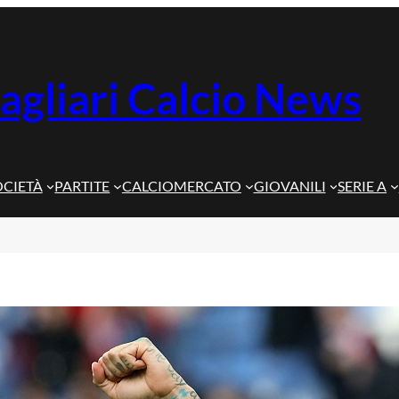
agliari Calcio News
OCIETÀ
PARTITE
CALCIOMERCATO
GIOVANILI
SERIE A