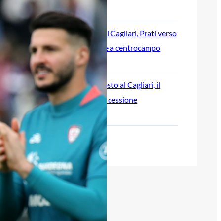
5 Agosto 2026
Maldini vicino al Cagliari, Prati verso
l’addio: le mosse a centrocampo
5 Agosto 2026
Cheddira proposto al Cagliari, il
Napoli valuta la cessione
5 Agosto 2026