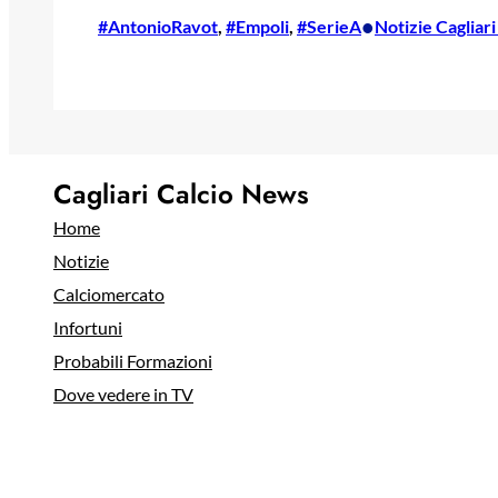
•
#AntonioRavot
, 
#Empoli
, 
#SerieA
Notizie Cagliari
Cagliari Calcio News
Home
Notizie
Calciomercato
Infortuni
Probabili Formazioni
Dove vedere in TV