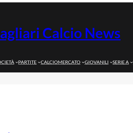
agliari Calcio News
OCIETÀ
PARTITE
CALCIOMERCATO
GIOVANILI
SERIE A