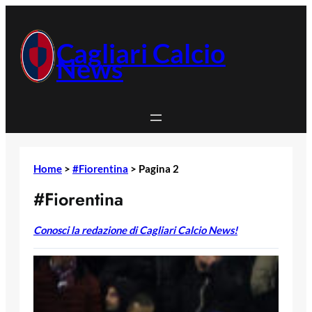
Vai
al
contenuto
Cagliari Calcio
News
Home
>
#Fiorentina
>
Pagina 2
#Fiorentina
Conosci la redazione di Cagliari Calcio News!