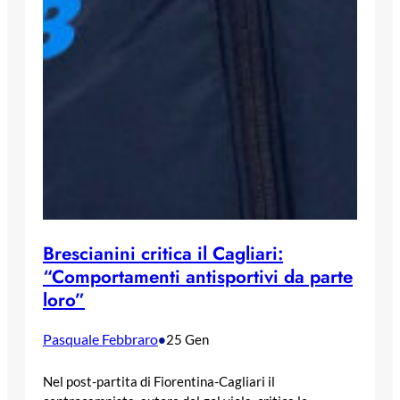
Brescianini critica il Cagliari:
“Comportamenti antisportivi da parte
loro”
Pasquale Febbraro
•
25 Gen
Nel post-partita di Fiorentina-Cagliari il