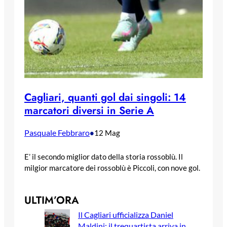
Cagliari, quanti gol dai singoli: 14
marcatori diversi in Serie A
Pasquale Febbraro
•
12 Mag
E’ il secondo miglior dato della storia rossoblù. Il
milgior marcatore dei rossoblù è Piccoli, con nove gol.
ULTIM’ORA
Il Cagliari ufficializza Daniel
Maldini: il trequartista arriva in