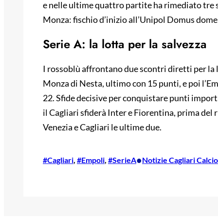
e nelle ultime quattro partite ha rimediato tre s
Monza: fischio d’inizio all’Unipol Domus dome
Serie A: la lotta per la salvezza
I rossoblù affrontano due scontri diretti per la
Monza di Nesta, ultimo con 15 punti, e poi l’E
22. Sfide decisive per conquistare punti import
il Cagliari sfiderà Inter e Fiorentina, prima de
Venezia e Cagliari le ultime due.
•
#Cagliari
, 
#Empoli
, 
#SerieA
Notizie Cagliari Calcio