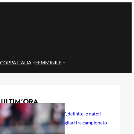
COPPA ITALIA
FEMMINILE
ULTIM’ORA
Serie A 2026/27, definite le date: il
percorso del Cagliari tra campionato
e coppa