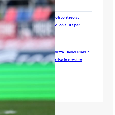
9 Agosto 2026
Ex Cagliari, Piccoli conteso sul
mercato: la Lazio lo valuta per
l’attacco
9 Agosto 2026
Il Cagliari ufficializza Daniel Maldini:
il trequartista arriva in prestito
dall’Atalanta
9 Agosto 2026