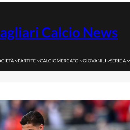
agliari Calcio News
OCIETÀ
PARTITE
CALCIOMERCATO
GIOVANILI
SERIE A